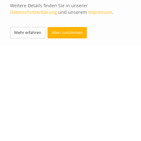
übermittelte oder gespeicherte fremde Informationen
Weitere Details finden Sie in unserer
Datenschutzerklärung
und unserem
Impressum
.
zu überwachen oder nach Umständen zu forschen, die
auf eine rechtswidrige Tätigkeit hinweisen.
Mehr erfahren
Allen zustimmen
Verpflichtungen zur Entfernung oder Sperrung der
Nutzung von Informationen nach den allgemeinen
Gesetzen bleiben hiervon unberührt. Eine
diesbezügliche Haftung ist jedoch erst ab dem
Zeitpunkt der Kenntnis einer konkreten
Rechtsverletzung möglich. Bei Bekanntwerden von
entsprechenden Rechtsverletzungen werden wir diese
Inhalte umgehend entfernen.
HAFTUNG FÜR LINKS
Unser Angebot enthält Links zu externen Websites
Dritter, auf deren Inhalte wir keinen Einfluss haben.
Deshalb können wir für diese fremden Inhalte auch
keine Gewähr übernehmen. Für die Inhalte der
verlinkten Seiten ist stets der jeweilige Anbieter oder