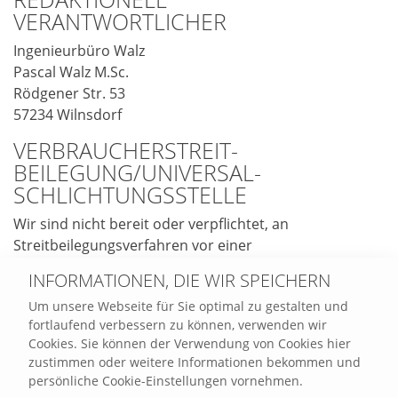
VERANTWORTLICHER
Ingenieurbüro Walz
Pascal Walz M.Sc.
Rödgener Str. 53
57234 Wilnsdorf
VERBRAUCHER­STREIT­
BEILEGUNG/UNIVERSAL­
SCHLICHTUNGS­STELLE
Wir sind nicht bereit oder verpflichtet, an
Streitbeilegungsverfahren vor einer
Verbraucherschlichtungsstelle teilzunehmen.
INFORMATIONEN, DIE WIR SPEICHERN
HAFTUNG FÜR INHALTE
Um unsere Webseite für Sie optimal zu gestalten und
fortlaufend verbessern zu können, verwenden wir
Als Diensteanbieter sind wir gemäß § 7 Abs.1 TMG für
Cookies. Sie können der Verwendung von Cookies hier
eigene Inhalte auf diesen Seiten nach den allgemeinen
zustimmen oder weitere Informationen bekommen und
Gesetzen verantwortlich. Nach §§ 8 bis 10 TMG sind wir
persönliche Cookie-Einstellungen vornehmen.
als Diensteanbieter jedoch nicht verpflichtet,